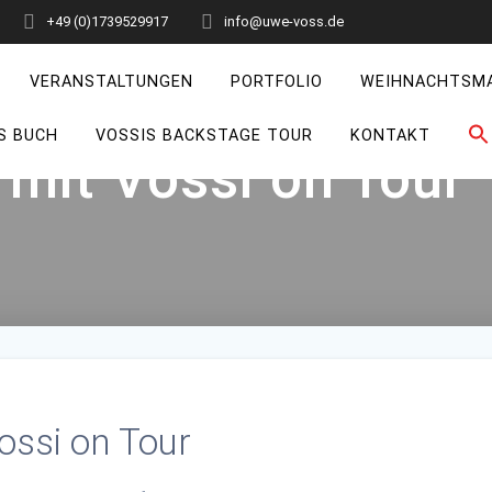
+49 (0)1739529917
info@uwe-voss.de
VERANSTALTUNGEN
PORTFOLIO
WEIHNACHTSM
S BUCH
VOSSIS BACKSTAGE TOUR
KONTAKT
 mit Vossi on Tour
ossi on Tour