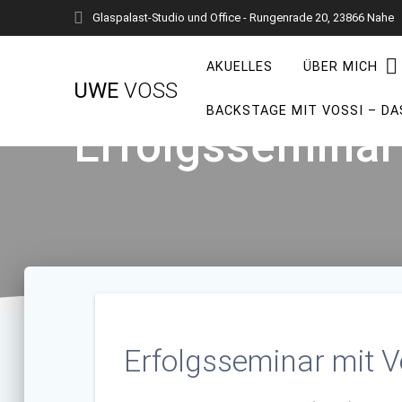
Zum
Glaspalast-Studio und Office - Rungenrade 20, 23866 Nahe
Inhalt
springen
AKUELLES
ÜBER MICH
UWE
VOSS
BACKSTAGE MIT VOSSI – DA
Erfolgsseminar
Erfolgsseminar mit V