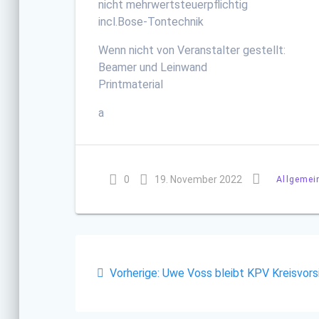
nicht mehrwertsteuerpflichtig
incl.Bose-Tontechnik
Wenn nicht von Veranstalter gestellt:
Beamer und Leinwand
Printmaterial
a
0
19. November 2022
Allgemei
Beitragsnavigatio
Vorheriger
Vorherige:
Uwe Voss bleibt KPV Kreisvors
Beitrag: