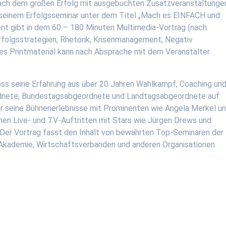
nach dem großen Erfolg mit ausgebuchten Zusatzveranstaltunge
seinem Erfolgsseminar unter dem Titel „Mach es EINFACH und
nt gibt in dem 60 – 180 Minuten Multimedia-Vortrag (nach
Erfolgsstrategien, Rhetorik, Krisenmanagement, Negativ
es Printmaterial kann nach Absprache mit dem Veranstalter
s seine Erfahrung aus über 20 Jahren Wahlkampf, Coaching un
eordnete, Bundestagsabgeordnete und Landtagsabgeordnete auf
r seine Bühnenerlebnisse mit Prominenten wie Angela Merkel u
en Live- und TV-Auftritten mit Stars wie Jürgen Drews und
 Der Vortrag fasst den Inhalt von bewährten Top-Seminaren der
Akademie, Wirtschaftsverbänden und anderen Organisationen