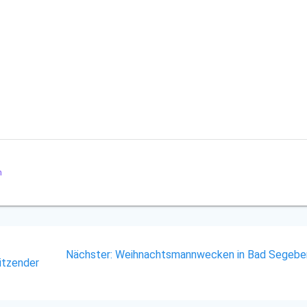
n
n
Nächster
Nächster:
Weihnachtsmannwecken in Bad Segebe
itzender
Beitrag: