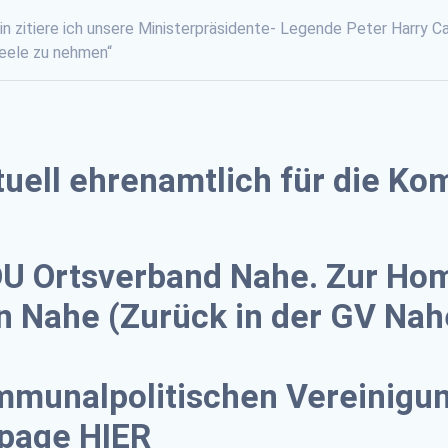
n zitiere ich unsere Ministerpräsidente- Legende Peter Harry C
Seele zu nehmen“
tuell ehrenamtlich für die Ko
DU Ortsverband Nahe. Zur H
n Nahe (Zurück in der GV Nah
mmunalpolitischen Vereinigu
epage
HIER