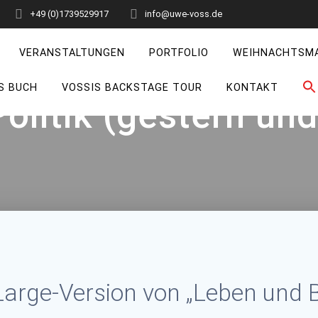
+49 (0)1739529917
info@uwe-voss.de
VERANSTALTUNGEN
PORTFOLIO
WEIHNACHTSM
S BUCH
VOSSIS BACKSTAGE TOUR
KONTAKT
olitik (gestern und
Large-Version von „Leben und 