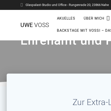
Zum
Glaspalast-Studio und Office - Rungenrade 20, 23866 Nahe
Inhalt
springen
AKUELLES
ÜBER MICH
UWE
VOSS
BACKSTAGE MIT VOSSI – DA
Ehrenamt und P
Zur Extra-