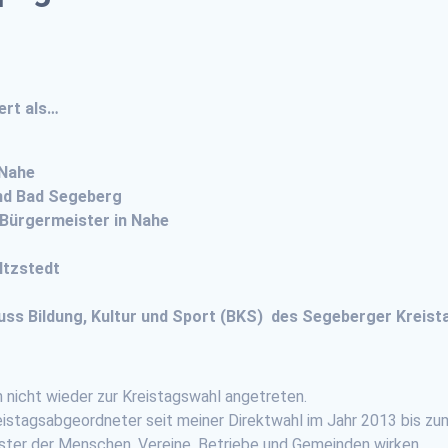
ert als…
 Nahe
nd Bad Segeberg
 Bürgermeister in Nahe
Itzstedt
uss Bildung, Kultur und Sport (BKS) des Segeberger Kreist
 nicht wieder zur Kreistagswahl angetreten.
reistagsabgeordneter seit meiner Direktwahl im Jahr 2013 bis zu
eister der Menschen, Vereine, Betriebe und Gemeinden wirken.