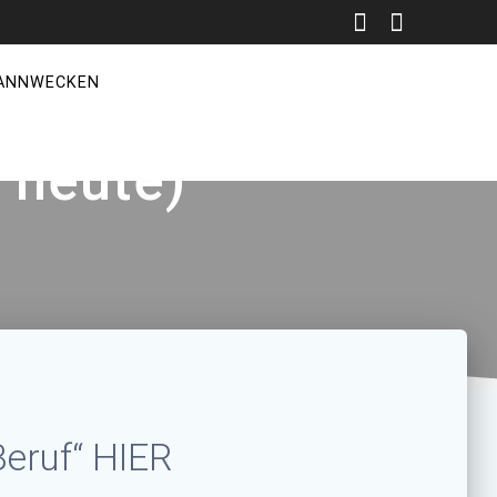
ANNWECKEN
 heute)
Beruf“
HIER