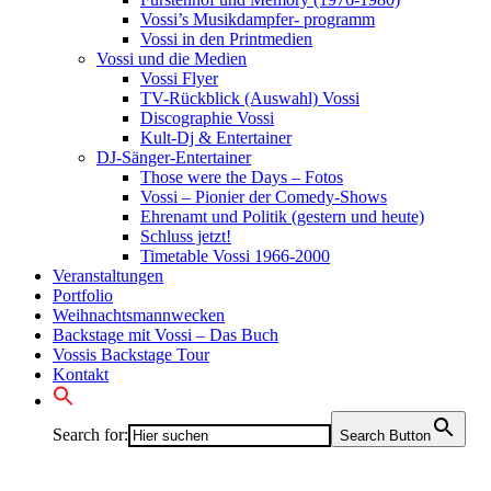
Vossi’s Musikdampfer- programm
Vossi in den Printmedien
Vossi und die Medien
Vossi Flyer
TV-Rückblick (Auswahl) Vossi
Discographie Vossi
Kult-Dj & Entertainer
DJ-Sänger-Entertainer
Those were the Days – Fotos
Vossi – Pionier der Comedy-Shows
Ehrenamt und Politik (gestern und heute)
Schluss jetzt!
Timetable Vossi 1966-2000
Veranstaltungen
Portfolio
Weihnachtsmannwecken
Backstage mit Vossi – Das Buch
Vossis Backstage Tour
Kontakt
Search for:
Search Button