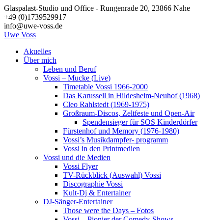
Zum
Glaspalast-Studio und Office - Rungenrade 20, 23866 Nahe
Inhalt
+49 (0)1739529917
springen
info@uwe-voss.de
Uwe
Voss
Akuelles
Über mich
Leben und Beruf
Vossi – Mucke (Live)
Timetable Vossi 1966-2000
Das Karussell in Hildesheim-Neuhof (1968)
Cleo Rahlstedt (1969-1975)
Großraum-Discos, Zeltfeste und Open-Air
Spendensieger für SOS Kinderdörfer
Fürstenhof und Memory (1976-1980)
Vossi’s Musikdampfer- programm
Vossi in den Printmedien
Vossi und die Medien
Vossi Flyer
TV-Rückblick (Auswahl) Vossi
Discographie Vossi
Kult-Dj & Entertainer
DJ-Sänger-Entertainer
Those were the Days – Fotos
Vossi – Pionier der Comedy-Shows