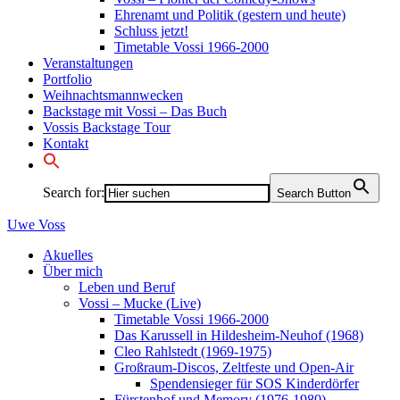
Ehrenamt und Politik (gestern und heute)
Schluss jetzt!
Timetable Vossi 1966-2000
Veranstaltungen
Portfolio
Weihnachtsmannwecken
Backstage mit Vossi – Das Buch
Vossis Backstage Tour
Kontakt
Search for:
Search Button
Uwe
Voss
Akuelles
Über mich
Leben und Beruf
Vossi – Mucke (Live)
Timetable Vossi 1966-2000
Das Karussell in Hildesheim-Neuhof (1968)
Cleo Rahlstedt (1969-1975)
Großraum-Discos, Zeltfeste und Open-Air
Spendensieger für SOS Kinderdörfer
Fürstenhof und Memory (1976-1980)