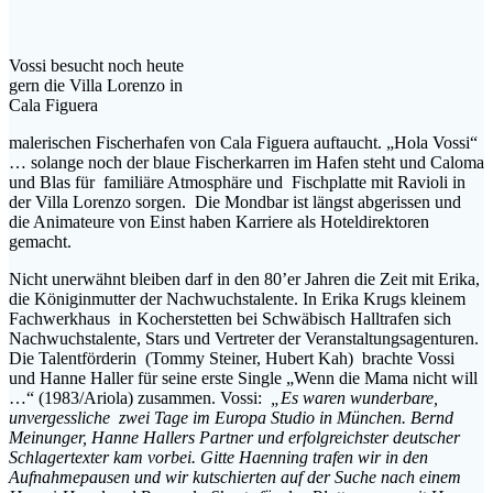
Vossi besucht noch heute
gern die Villa Lorenzo in
Cala Figuera
malerischen Fischerhafen von Cala Figuera auftaucht. „Hola Vossi“
… solange noch der blaue Fischerkarren im Hafen steht und Caloma
und Blas für familiäre Atmosphäre und Fischplatte mit Ravioli in
der Villa Lorenzo sorgen. Die Mondbar ist längst abgerissen und
die Animateure von Einst haben Karriere als Hoteldirektoren
gemacht.
Nicht unerwähnt bleiben darf in den 80’er Jahren die Zeit mit Erika,
die Königinmutter der Nachwuchstalente. In Erika Krugs kleinem
Fachwerkhaus in Kocherstetten bei Schwäbisch Halltrafen sich
Nachwuchstalente, Stars und Vertreter der Veranstaltungsagenturen.
Die Talentförderin (Tommy Steiner, Hubert Kah) brachte Vossi
und Hanne Haller für seine erste Single „Wenn die Mama nicht will
…“ (1983/Ariola) zusammen. Vossi:
„Es waren wunderbare,
unvergessliche zwei Tage im Europa Studio in München. Bernd
Meinunger, Hanne Hallers Partner und erfolgreichster deutscher
Schlagertexter kam vorbei. Gitte Haenning trafen wir in den
Aufnahmepausen und wir kutschierten auf der Suche nach einem