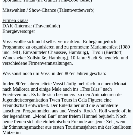
Misswahlen / Show-Chance (Talentwettbewerb)
Firmen-Galas
DAK (Intermar (Travemünde)
Energieversorger
Vossi wollte sich nicht selbst vermarkten. Er begann jedoch
Programme zu organisieren und zu promoten: Mariannenfest (1980
und 1981, Eimsbütteler Chaussee, Hamburg), Tivoli (Bierdorf,
Wandsbeker Zollstraße, Hamburg), 10 Jahre Stadt Schenefeld und
verschiedene Firmenveranstaltungen.
Was sonst noch um Vossi in den 80’er Jahren geschah:
In den 80’er Jahren jettete Vossi häufig mehrfach in einem Monat
nach Mallorca und einige Male auch ins „Tres Islas“ nach
Fuerteventura. Es hatte sich besonders zu den Animateuren der
Jugendreiseorganisation Twen Tours in Cala Figuera eine
Freundschaft entwickelt. Der Entertainer und die Animateure
tauschten Programmiden aus und Vossi’s Rock’n Roll wurde oft in
der legendären „Mond Bar“ unter freiem Himmel bejubelt. Noch
heute freuen sich die einheimischen Freunde aus jener Zeit, wenn
ihr Stimmungsmacher aus ersten Tourismusjahren mit der knallroten
Mütze im