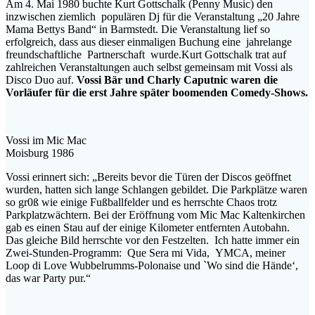
Am 4. Mai 1980 buchte Kurt Gottschalk (Penny Music) den
inzwischen ziemlich populären Dj für die Veranstaltung „20 Jahre
Mama Bettys Band“ in Barmstedt. Die Veranstaltung lief so
erfolgreich, dass aus dieser einmaligen Buchung eine jahrelange
freundschaftliche Partnerschaft wurde.Kurt Gottschalk trat auf
zahlreichen Veranstaltungen auch selbst gemeinsam mit Vossi als
Disco Duo auf.
Vossi Bär und Charly Caputnic waren die
Vorläufer für die erst Jahre später boomenden Comedy-Shows.
Vossi im Mic Mac
Moisburg 1986
Vossi erinnert sich: „Bereits bevor die Türen der Discos geöffnet
wurden, hatten sich lange Schlangen gebildet. Die Parkplätze waren
so gr0ß wie einige Fußballfelder und es herrschte Chaos trotz
Parkplatzwächtern. Bei der Eröffnung vom Mic Mac Kaltenkirchen
gab es einen Stau auf der einige Kilometer entfernten Autobahn.
Das gleiche Bild herrschte vor den Festzelten. Ich hatte immer ein
Zwei-Stunden-Programm: Que Sera mi Vida, YMCA, meiner
Loop di Love Wubbelrumms-Polonaise und `Wo sind die Hände‘,
das war Party pur.“