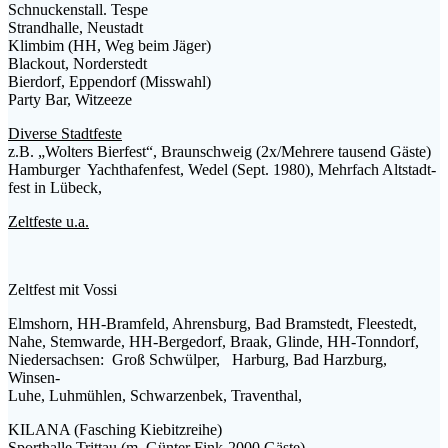
Schnuckenstall. Tespe
Strandhalle, Neustadt
Klimbim (HH, Weg beim Jäger)
Blackout, Norderstedt
Bierdorf, Eppendorf (Misswahl)
Party Bar, Witzeeze
Diverse Stadtfeste
z.B. „Wolters Bierfest“, Braunschweig (2x/Mehrere tausend Gäste)
Hamburger Yachthafenfest, Wedel (Sept. 1980), Mehrfach Altstadt-
fest in Lübeck,
Zeltfeste u.a.
Zeltfest mit Vossi
Elmshorn, HH-Bramfeld, Ahrensburg, Bad Bramstedt, Fleestedt,
Nahe, Stemwarde, HH-Bergedorf, Braak, Glinde, HH-Tonndorf,
Niedersachsen: Groß Schwülper, Harburg, Bad Harzburg,
Winsen-
Luhe, Luhmühlen, Schwarzenbek, Traventhal,
KILANA (Fasching Kiebitzreihe)
Sporthalle Trittau (m. Günter Fink-2000 Gäste)