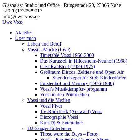
Zum
Glaspalast-Studio und Office - Rungenrade 20, 23866 Nahe
Inhalt
+49 (0)1739529917
springen
info@uwe-voss.de
Uwe
Voss
Akuelles
Über mich
Leben und Beruf
Vossi – Mucke (Live)
Timetable Vossi 1966-2000
Das Karussell in Hildesheim-Neuhof (1968)
Cleo Rahlstedt (1969-1975)
Großraum-Discos, Zeltfeste und Open-Air
Spendensieger für SOS Kinderdörfer
Fürstenhof und Memory (1976-1980)
Vossi’s Musikdampfer- programm
Vossi in den Printmedien
Vossi und die Medien
Vossi Flyer
TV-Rückblick (Auswahl) Vossi
Discographie Vossi
Kult-Dj & Entertainer
DJ-Sänger-Entertainer
Those were the Days – Fotos
Vossi – Pionier der Comedy-Shows