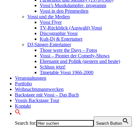
Vossi’s Musikdampfer- programm
Vossi in den Printmedien
Vossi und die Medien
Vossi Flyer
TV-Rückblick (Auswahl) Vossi
Discographie Vossi
Kult-Dj & Entertainer
DJ-Sänger-Entertainer
Those were the Days – Fotos
Vossi – Pionier der Comedy-Shows
Ehrenamt und Politik (gestern und heute)
Schluss jetzt!
Timetable Vossi 1966-2000
Veranstaltungen
Portfolio
Weihnachtsmannwecken
Backstage mit Vossi – Das Buch
Vossis Backstage Tour
Kontakt
Search for:
Search Button