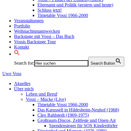
Ehrenamt und Politik (gestern und heute)
Schluss jetzt!
Timetable Vossi 1966-2000
Veranstaltungen
Portfolio
Weihnachtsmannwecken
Backstage mit Vossi – Das Buch
Vossis Backstage Tour
Kontakt
Search for:
Search Button
Uwe
Voss
Akuelles
Über mich
Leben und Beruf
Vossi – Mucke (Live)
Timetable Vossi 1966-2000
Das Karussell in Hildesheim-Neuhof (1968)
Cleo Rahlstedt (1969-1975)
Großraum-Discos, Zeltfeste und Open-Air
Spendensieger für SOS Kinderdörfer
Fürstenhof und Memory (1976-1980)