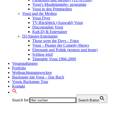
Vossi’s Musikdampfer- programm
Vossi in den Printmedien
Vossi und die Medien
Vossi Flyer
TV-Rückblick (Auswahl) Vossi
Discographie Vossi
Kult-Dj & Entertainer
DJ-Sänger-Entertainer
Those were the Days – Fotos
Vossi – Pionier der Comedy-Shows
Ehrenamt und Politik (gestern und heute)
Schluss jetzt!
Timetable Vossi 1966-2000
Veranstaltungen
Portfolio
Weihnachtsmannwecken
Backstage mit Vossi – Das Buch
Vossis Backstage Tour
Kontakt
Search for:
Search Button