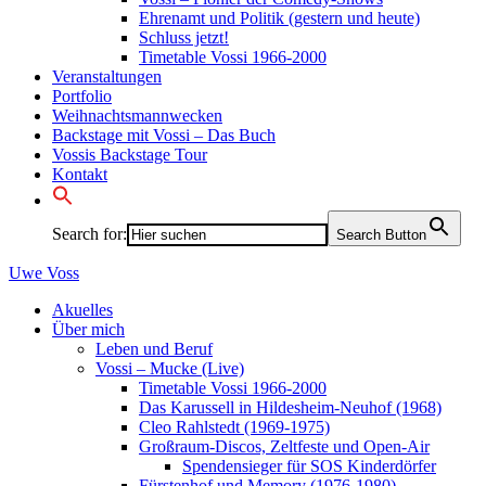
Ehrenamt und Politik (gestern und heute)
Schluss jetzt!
Timetable Vossi 1966-2000
Veranstaltungen
Portfolio
Weihnachtsmannwecken
Backstage mit Vossi – Das Buch
Vossis Backstage Tour
Kontakt
Search for:
Search Button
Uwe
Voss
Akuelles
Über mich
Leben und Beruf
Vossi – Mucke (Live)
Timetable Vossi 1966-2000
Das Karussell in Hildesheim-Neuhof (1968)
Cleo Rahlstedt (1969-1975)
Großraum-Discos, Zeltfeste und Open-Air
Spendensieger für SOS Kinderdörfer
Fürstenhof und Memory (1976-1980)