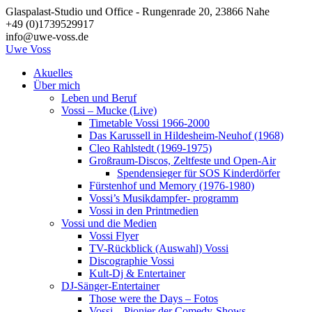
Zum
Glaspalast-Studio und Office - Rungenrade 20, 23866 Nahe
Inhalt
+49 (0)1739529917
springen
info@uwe-voss.de
Uwe
Voss
Akuelles
Über mich
Leben und Beruf
Vossi – Mucke (Live)
Timetable Vossi 1966-2000
Das Karussell in Hildesheim-Neuhof (1968)
Cleo Rahlstedt (1969-1975)
Großraum-Discos, Zeltfeste und Open-Air
Spendensieger für SOS Kinderdörfer
Fürstenhof und Memory (1976-1980)
Vossi’s Musikdampfer- programm
Vossi in den Printmedien
Vossi und die Medien
Vossi Flyer
TV-Rückblick (Auswahl) Vossi
Discographie Vossi
Kult-Dj & Entertainer
DJ-Sänger-Entertainer
Those were the Days – Fotos
Vossi – Pionier der Comedy-Shows