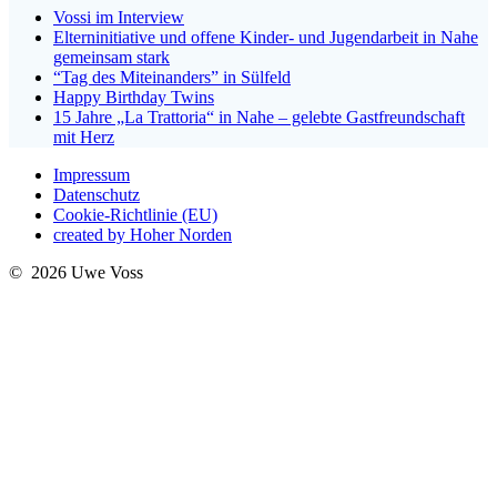
Vossi im Interview
Elterninitiative und offene Kinder- und Jugendarbeit in Nahe
gemeinsam stark
“Tag des Miteinanders” in Sülfeld
Happy Birthday Twins
15 Jahre „La Trattoria“ in Nahe – gelebte Gastfreundschaft
mit Herz
Impressum
Datenschutz
Cookie-Richtlinie (EU)
created by Hoher Norden
© 2026 Uwe Voss