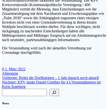
Schulverbandsvorsteher moderiert die Veranstaltung. Der KPV
Kreisvorsitzende (Kommunalpolitische Vereinigung / 400
Mitglieder) vertritt die Meinung, dass Entscheidungen wie die
Zusammenlegung mit dem Nachbarort und Erweiterungspläne wie
„Nahe 2030“ sowie die Abhängigkeit zugunsten eines einzigen
Investors nicht von einer Gemeindevertretung in ihrem letzten
Wahljahr beschlossen werden dürfen. Für diese wichtigen, nicht
rückgängig zu machenden Entscheidungen haben alle
Mitbürgerinnen und Mitbürger Anspruch auf ein Abstimmungsrecht
nach neutralen¸ parteiunabhängigen Informationen.
Die Veranstaltung wird nach der aktuellen Verordnung zur
Coronalage durchgeführt.
0
1. März 2022
Allgemein
Beitragsnavigation
Vorheriger
Vorherige:
Rettet die Dorfkneipen – 1 Jahr danach noch aktuell
Nächster
Beitrag:
Nächster:
KPV dankt Daniel Günther für 4 LVeranstaltungen im
Beitrag:
Kreis Segeberg
Suchen
News