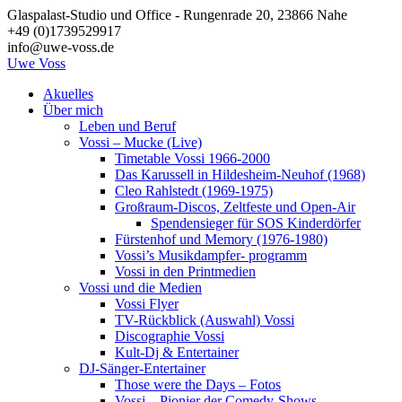
Zum
Glaspalast-Studio und Office - Rungenrade 20, 23866 Nahe
Inhalt
+49 (0)1739529917
springen
info@uwe-voss.de
Uwe
Voss
Akuelles
Über mich
Leben und Beruf
Vossi – Mucke (Live)
Timetable Vossi 1966-2000
Das Karussell in Hildesheim-Neuhof (1968)
Cleo Rahlstedt (1969-1975)
Großraum-Discos, Zeltfeste und Open-Air
Spendensieger für SOS Kinderdörfer
Fürstenhof und Memory (1976-1980)
Vossi’s Musikdampfer- programm
Vossi in den Printmedien
Vossi und die Medien
Vossi Flyer
TV-Rückblick (Auswahl) Vossi
Discographie Vossi
Kult-Dj & Entertainer
DJ-Sänger-Entertainer
Those were the Days – Fotos
Vossi – Pionier der Comedy-Shows