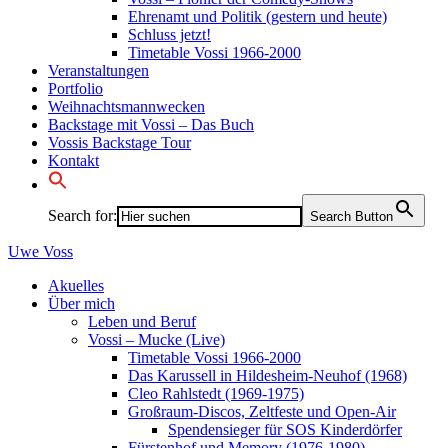
Ehrenamt und Politik (gestern und heute)
Schluss jetzt!
Timetable Vossi 1966-2000
Veranstaltungen
Portfolio
Weihnachtsmannwecken
Backstage mit Vossi – Das Buch
Vossis Backstage Tour
Kontakt
Search for:
Search Button
Uwe
Voss
Akuelles
Über mich
Leben und Beruf
Vossi – Mucke (Live)
Timetable Vossi 1966-2000
Das Karussell in Hildesheim-Neuhof (1968)
Cleo Rahlstedt (1969-1975)
Großraum-Discos, Zeltfeste und Open-Air
Spendensieger für SOS Kinderdörfer
Fürstenhof und Memory (1976-1980)