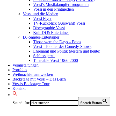
Vossi’s Musikdampfer- programm
Vossi in den Printmedien
Vossi und die Medien
Vossi Flyer
TV-Rückblick (Auswahl) Vossi
Discographie Vossi
Kult-Dj & Entertainer
DJ-Sänger-Entertainer
Those were the Days – Fotos
Vossi – Pionier der Comedy-Shows
Ehrenamt und Politik (gestern und heute)
Schluss jetzt!
Timetable Vossi 1966-2000
Veranstaltungen
Portfolio
Weihnachtsmannwecken
Backstage mit Vossi – Das Buch
Vossis Backstage Tour
Kontakt
Search for:
Search Button