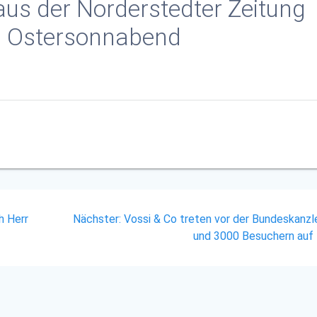
aus der Norderstedter Zeitung
m Ostersonnabend
n
Nächster
h Herr
Nächster:
Vossi & Co treten vor der Bundeskanzle
Beitrag:
und 3000 Besuchern auf