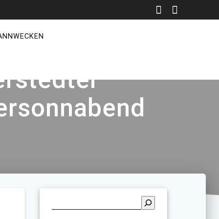
ANNWECKEN
erstedter
tersonnabend