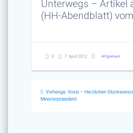
Unterwegs – Artikel 
(HH-Abendblatt) vo
0
7. April 2012
Allgemein
Beitragsnavigatio
Vorheriger
Vorherige:
Vossi – Herzlichen Glückwunsc
Beitrag:
Ministerpräsident