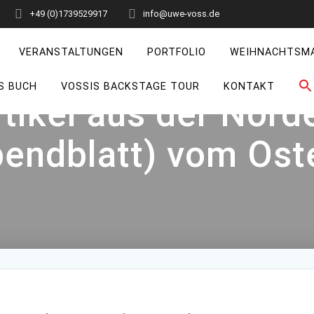
+49 (0)1739529917
info@uwe-voss.de
VERANSTALTUNGEN
PORTFOLIO
WEIHNACHTSM
S BUCH
VOSSIS BACKSTAGE TOUR
KONTAKT
tikel aus der Nord
bendblatt) vom Os