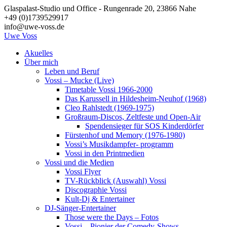
Zum
Glaspalast-Studio und Office - Rungenrade 20, 23866 Nahe
Inhalt
+49 (0)1739529917
springen
info@uwe-voss.de
Uwe
Voss
Akuelles
Über mich
Leben und Beruf
Vossi – Mucke (Live)
Timetable Vossi 1966-2000
Das Karussell in Hildesheim-Neuhof (1968)
Cleo Rahlstedt (1969-1975)
Großraum-Discos, Zeltfeste und Open-Air
Spendensieger für SOS Kinderdörfer
Fürstenhof und Memory (1976-1980)
Vossi’s Musikdampfer- programm
Vossi in den Printmedien
Vossi und die Medien
Vossi Flyer
TV-Rückblick (Auswahl) Vossi
Discographie Vossi
Kult-Dj & Entertainer
DJ-Sänger-Entertainer
Those were the Days – Fotos
Vossi – Pionier der Comedy-Shows