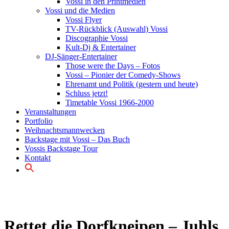
Vossi in den Printmedien
Vossi und die Medien
Vossi Flyer
TV-Rückblick (Auswahl) Vossi
Discographie Vossi
Kult-Dj & Entertainer
DJ-Sänger-Entertainer
Those were the Days – Fotos
Vossi – Pionier der Comedy-Shows
Ehrenamt und Politik (gestern und heute)
Schluss jetzt!
Timetable Vossi 1966-2000
Veranstaltungen
Portfolio
Weihnachtsmannwecken
Backstage mit Vossi – Das Buch
Vossis Backstage Tour
Kontakt
Rettet die Dorfkneipen – Juhls