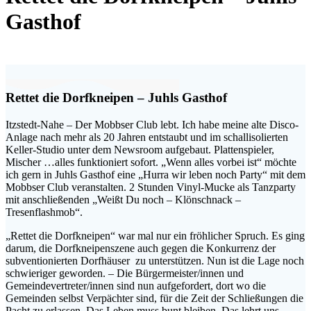
Gasthof
Rettet die Dorfkneipen – Juhls Gasthof
Itzstedt-Nahe – Der Mobbser Club lebt. Ich habe meine alte Disco-
Anlage nach mehr als 20 Jahren entstaubt und im schallisolierten
Keller-Studio unter dem Newsroom aufgebaut. Plattenspieler,
Mischer …alles funktioniert sofort. „Wenn alles vorbei ist“ möchte
ich gern in Juhls Gasthof eine „Hurra wir leben noch Party“ mit dem
Mobbser Club veranstalten. 2 Stunden Vinyl-Mucke als Tanzparty
mit anschließenden „Weißt Du noch – Klönschnack –
Tresenflashmob“.
„Rettet die Dorfkneipen“ war mal nur ein fröhlicher Spruch. Es ging
darum, die Dorfkneipenszene auch gegen die Konkurrenz der
subventionierten Dorfhäuser zu unterstützen. Nun ist die Lage noch
schwieriger geworden. – Die Bürgermeister/innen und
Gemeindevertreter/innen sind nun aufgefordert, dort wo die
Gemeinden selbst Verpächter sind, für die Zeit der Schließungen die
Pacht zu erlassen. Das Leben muss bunt bleiben. Das lehrt uns