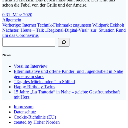
schon die Fabel von der Grille und der Ameise.
0
31. März 2020
Allgemein
Beitragsnavigation
Vorheriger
Vorherige:
Internet Technik-Flohmarkt zugunsten Wildpark Eekholt
Nächster
Beitrag:
Nächster:
Heute – Talk „Regional-Digital-Viral“ zur Situation Rund
Beitrag:
um das Coronavirus
Suchen
News
Vossi im Interview
Elterninitiative und offene Kinder- und Jugendarbeit in Nahe
gemeinsam stark
“Tag des Miteinanders” in Sülfeld
Happy Birthday Twins
15 Jahre „La Trattoria“ in Nahe – gelebte Gastfreundschaft
mit Herz
Impressum
Datenschutz
Cookie-Richtlinie (EU)
created by Hoher Norden