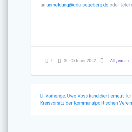
an
anmeldung@cdu-segeberg.de
oder telef
0
30. Oktober 2022
Allgemein
Beitragsnavigatio
Vorheriger
Vorherige:
Uwe Voss kandidiert erneut für
Beitrag:
Kreisvorsitz der Kommunalpolitischen Verei