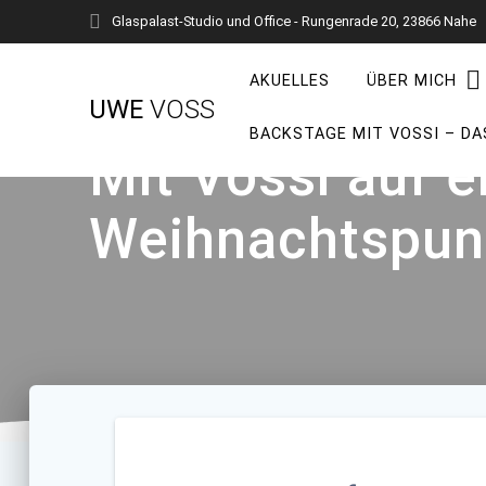
Zum
Glaspalast-Studio und Office - Rungenrade 20, 23866 Nahe
Inhalt
springen
AKUELLES
ÜBER MICH
UWE
VOSS
BACKSTAGE MIT VOSSI – DA
Mit Vossi auf 
Weihnachtspuns