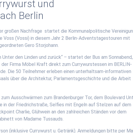
urrywurst und
ach Berlin
er großen Nachfrage startet die Kommunalpolitische Vereinigu
 Voss (Vossi) in diesem Jahr 2 Berlin-Adventstagestouren mit
eordneten Gero Storjohann.
n Unter den Linden und zurück“ – startet der Bus am Sonnabend,
der Firma Möbel Kraft direkt zum Currywurstessen im BERLIN-
de. Die 50 Teilnehmer erleben einen unterhaltsam-informativen
aals über die Architektur, Parlamentsgeschichte und die Arbeit
 zum Ausschwärmen zum Brandenburger Tor, dem Boulevard Un
e in der Friedrichstraße, Selfies mit Engeln auf Stelzen auf dem
oint Charlie, Glühwein an den zahlreichen Ständen vor dem
abinett von Madame Tussauds.
son (inklusive Currywurst u. Getränk). Anmeldungen bitte per Ma