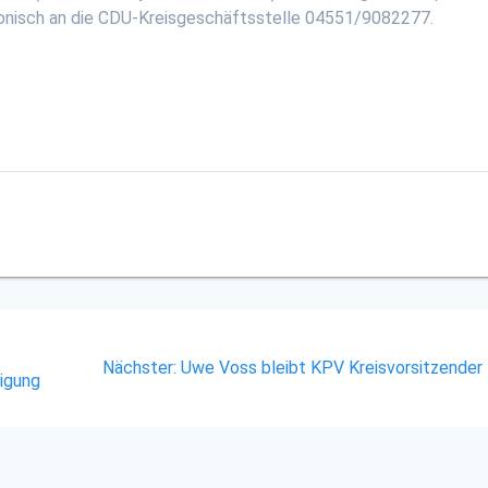
onisch an die CDU-Kreisgeschäftsstelle 04551/9082277.
n
Nächster
Nächster:
Uwe Voss bleibt KPV Kreisvorsitzender
nigung
Beitrag: