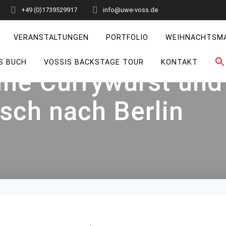
+49 (0)1739529917
info@uwe-voss.de
VERANSTALTUNGEN
PORTFOLIO
WEIHNACHTSM
S BUCH
VOSSIS BACKSTAGE TOUR
KONTAKT
eine Currywurst und
ch nach Berlin