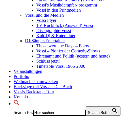
Vossi’s Musikdampfer- programm
Vossi in den Printmedien
Vossi und die Medien
Vossi Flyer
TV-Rückblick (Auswahl) Vossi
Discographie Vossi
Kult-Dj & Entertainer
DJ-Sänger-Entertainer
Those were the Days – Fotos
Vossi – Pionier der Comedy-Shows
Ehrenamt und Politik (gestern und heute)
Schluss jetzt!
Timetable Vossi 1966-2000
Veranstaltungen
Portfolio
Weihnachtsmannwecken
Backstage mit Vossi – Das Buch
Vossis Backstage Tour
Kontakt
Search for:
Search Button