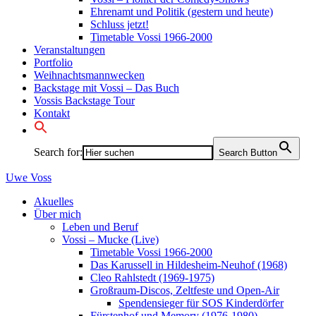
Ehrenamt und Politik (gestern und heute)
Schluss jetzt!
Timetable Vossi 1966-2000
Veranstaltungen
Portfolio
Weihnachtsmannwecken
Backstage mit Vossi – Das Buch
Vossis Backstage Tour
Kontakt
Search for:
Search Button
Uwe
Voss
Akuelles
Über mich
Leben und Beruf
Vossi – Mucke (Live)
Timetable Vossi 1966-2000
Das Karussell in Hildesheim-Neuhof (1968)
Cleo Rahlstedt (1969-1975)
Großraum-Discos, Zeltfeste und Open-Air
Spendensieger für SOS Kinderdörfer
Fürstenhof und Memory (1976-1980)