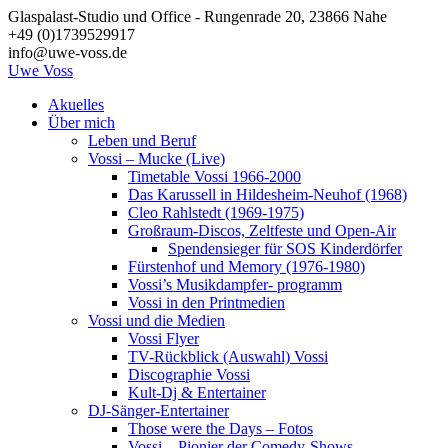
Zum
Glaspalast-Studio und Office - Rungenrade 20, 23866 Nahe
Inhalt
+49 (0)1739529917
springen
info@uwe-voss.de
Uwe
Voss
Akuelles
Über mich
Leben und Beruf
Vossi – Mucke (Live)
Timetable Vossi 1966-2000
Das Karussell in Hildesheim-Neuhof (1968)
Cleo Rahlstedt (1969-1975)
Großraum-Discos, Zeltfeste und Open-Air
Spendensieger für SOS Kinderdörfer
Fürstenhof und Memory (1976-1980)
Vossi’s Musikdampfer- programm
Vossi in den Printmedien
Vossi und die Medien
Vossi Flyer
TV-Rückblick (Auswahl) Vossi
Discographie Vossi
Kult-Dj & Entertainer
DJ-Sänger-Entertainer
Those were the Days – Fotos
Vossi – Pionier der Comedy-Shows