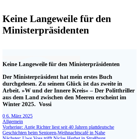
Keine Langeweile für den
Ministerpräsidenten
Keine Langeweile für den Ministerpräsidenten
Der Ministerpräsident hat mein erstes Buch
durchgelesen. Zu seinem Glück ist das zweite in
Arbeit.
»W und der Innere Kreis« –
Der Politthriller
aus dem Land zwischen den Meeren erscheint im
Winter 2025. Vossi
0
6. März 2025
Allgemein
Beitragsnavigation
Vorheriger
Vorherige:
Antje Richter liest seit 40 Jahren plattdeutsche
Beitrag:
Geschichten beim Senioren-Weihnachtscafé in Nahe
Nächster
Nächster:
Uwe Voss trifft Niclas Herbst in Straßburg