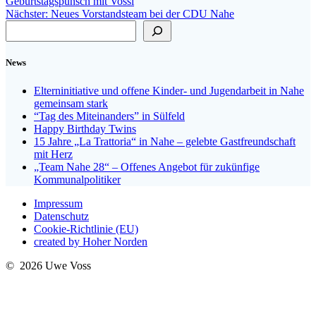
Beitrag:
Geburtstagspunsch mit Vossi
Nächster
Nächster:
Neues Vorstandsteam bei der CDU Nahe
Suchen
Beitrag:
News
Elterninitiative und offene Kinder- und Jugendarbeit in Nahe
gemeinsam stark
“Tag des Miteinanders” in Sülfeld
Happy Birthday Twins
15 Jahre „La Trattoria“ in Nahe – gelebte Gastfreundschaft
mit Herz
„Team Nahe 28“ – Offenes Angebot für zukünfige
Kommunalpolitiker
Impressum
Datenschutz
Cookie-Richtlinie (EU)
created by Hoher Norden
© 2026 Uwe Voss