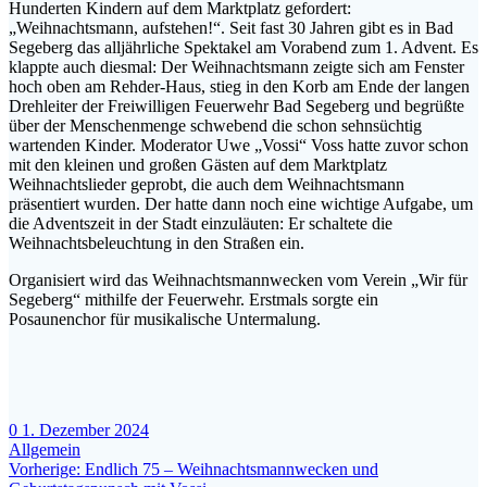
Hunderten Kindern auf dem Marktplatz gefordert:
„Weihnachtsmann, aufstehen!“. Seit fast 30 Jahren gibt es in Bad
Segeberg das alljährliche Spektakel am Vorabend zum 1. Advent. Es
klappte auch diesmal: Der Weihnachtsmann zeigte sich am Fenster
hoch oben am Rehder-Haus, stieg in den Korb am Ende der langen
Drehleiter der Freiwilligen Feuerwehr Bad Segeberg und begrüßte
über der Menschenmenge schwebend die schon sehnsüchtig
wartenden Kinder. Moderator Uwe „Vossi“ Voss hatte zuvor schon
mit den kleinen und großen Gästen auf dem Marktplatz
Weihnachtslieder geprobt, die auch dem Weihnachtsmann
präsentiert wurden. Der hatte dann noch eine wichtige Aufgabe, um
die Adventszeit in der Stadt einzuläuten: Er schaltete die
Weihnachtsbeleuchtung in den Straßen ein.
Organisiert wird das Weihnachtsmannwecken vom Verein „Wir für
Segeberg“ mithilfe der Feuerwehr. Erstmals sorgte ein
Posaunenchor für musikalische Untermalung.
0
1. Dezember 2024
Allgemein
Beitragsnavigation
Vorheriger
Vorherige:
Endlich 75 – Weihnachtsmannwecken und