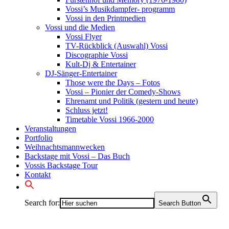
Vossi’s Musikdampfer- programm
Vossi in den Printmedien
Vossi und die Medien
Vossi Flyer
TV-Rückblick (Auswahl) Vossi
Discographie Vossi
Kult-Dj & Entertainer
DJ-Sänger-Entertainer
Those were the Days – Fotos
Vossi – Pionier der Comedy-Shows
Ehrenamt und Politik (gestern und heute)
Schluss jetzt!
Timetable Vossi 1966-2000
Veranstaltungen
Portfolio
Weihnachtsmannwecken
Backstage mit Vossi – Das Buch
Vossis Backstage Tour
Kontakt
Search for:
Search Button