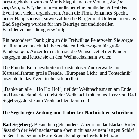
hervorgehoben wurden Marlis Stagat und der Verein
„Wir für
Segeberg e. V.“
, die in unermüdlicher ehrenamtlicher Arbeit das
Event seit vielen organisieren. Auch die Firma Johannes Specht,
neuer Hauptsponsor, sowie zahlreiche Bürger und Unternehmen aus
Bad Segeberg wurden für ihre Beiträge zur traditionellen
Familienveranstaltung gewürdigt.
Ein besonderer Dank ging an die Freiwillige Feuerwehr. Sie sorgte
mit ihrem weihnachtlich beleuchteten Leiterwagen für große
Kinderaugen. Außerdem nahm sie die Wunschzettel der Kinder
entgegen und leitete sie an den Weihnachtsmann weiter.
Die Familie Belli bescherte mit kostenloser Zuckerwatte und
Karussellfahrten große Freude. „European Licht- und Tontechnik“
inszenierte das Event technisch perfekt.
„Danke an alle – Ho Ho Ho!“, rief der Weihnachtsmann am Ende
und brachte damit den Geist der Weihnacht mitten ins Herz von Bad
Segeberg. Jetzt kann Weihnachten kommen!
Die Segeberger Zeitung und Lübecker Nachrichten schreiben:
Bad Segeberg.
Besinnlich geht anders. Aber ohne lautstarkes Rufen
lässt sich der Weihnachtsmann eben nicht aus seinem langen Schlaf
reißen. Und so wurde am Sonnabend gemeinschaftlich von