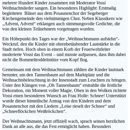
mehrere Hundert Kinder zusammen mit Moderator
Vossi
Weihnachtslieder sangen. Ein besonderes Highlight: Erstmalig
begleiteten Bläser aus dem Posaunenchor der Segeberger
Kirchengemeinde den vielstimmigen Chor. Neben Klassikern wie
„Advent, Advent“ erklangen auch stimmungsvolle Gedichte, die
von den kleinen Teilnehmern vorgetragen wurden.
Ein Höhepunkt des Tages war der „Weihnachtsmann aufstehn“-
Weckruf, den die Kinder mit ohrenbetäubender Lautstärke in die
Stadt riefen. Hoch oben in einem Korb der Feuerwehrleiter
moderierte Vossi das Event – und musste aufpassen, dass ihm dabei
nicht die Bommeltroddelmütze vom Kopf flog.
Gemeinsam mit dem Weihnachtsmann zählten die Kinder lautstark
herunter, um den Tannenbaum auf dem Marktplatz und die
Weihnachtsbeleuchtung in der Innenstadt zum Leuchten zu bringen.
Unter den Klängen von „Oh Tannenbaum“ erstrahlte die festliche
Dekoration, ein Moment voller Magie. Oben in den Wolken richtete
Vossi einen besonderen Wunsch an Frau Holle: Schnee! Unterstützt
wurde dieser himmlische Antrag von den Kindern und dem
Posaunenchor mit den Liedern „Leise rieselt der Schnee“ und
„Schneeflöckchen Weißröckchen“.
Der Weihnachtsmann, jetzt offiziell wach, sprach seinen herzlichen
Dank an alle aus, die das Fest ermöglicht haben. Besonders