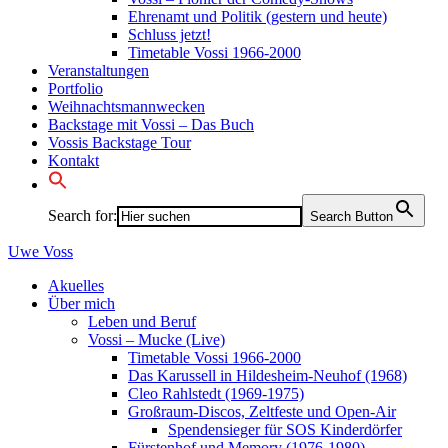
Ehrenamt und Politik (gestern und heute)
Schluss jetzt!
Timetable Vossi 1966-2000
Veranstaltungen
Portfolio
Weihnachtsmannwecken
Backstage mit Vossi – Das Buch
Vossis Backstage Tour
Kontakt
Search for:
Search Button
Uwe
Voss
Akuelles
Über mich
Leben und Beruf
Vossi – Mucke (Live)
Timetable Vossi 1966-2000
Das Karussell in Hildesheim-Neuhof (1968)
Cleo Rahlstedt (1969-1975)
Großraum-Discos, Zeltfeste und Open-Air
Spendensieger für SOS Kinderdörfer
Fürstenhof und Memory (1976-1980)