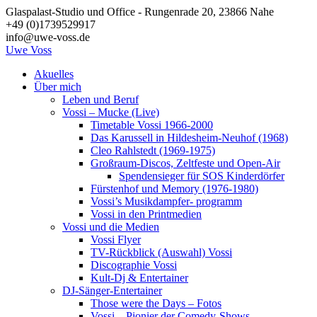
Zum
Glaspalast-Studio und Office - Rungenrade 20, 23866 Nahe
Inhalt
+49 (0)1739529917
springen
info@uwe-voss.de
Uwe
Voss
Akuelles
Über mich
Leben und Beruf
Vossi – Mucke (Live)
Timetable Vossi 1966-2000
Das Karussell in Hildesheim-Neuhof (1968)
Cleo Rahlstedt (1969-1975)
Großraum-Discos, Zeltfeste und Open-Air
Spendensieger für SOS Kinderdörfer
Fürstenhof und Memory (1976-1980)
Vossi’s Musikdampfer- programm
Vossi in den Printmedien
Vossi und die Medien
Vossi Flyer
TV-Rückblick (Auswahl) Vossi
Discographie Vossi
Kult-Dj & Entertainer
DJ-Sänger-Entertainer
Those were the Days – Fotos
Vossi – Pionier der Comedy-Shows