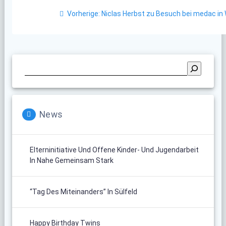
Beitragsnavigation
Vorheriger
Vorherige:
Niclas Herbst zu Besuch bei medac in
Beitrag:
News
Elterninitiative Und Offene Kinder- Und Jugendarbeit
In Nahe Gemeinsam Stark
“Tag Des Miteinanders” In Sülfeld
Happy Birthday Twins