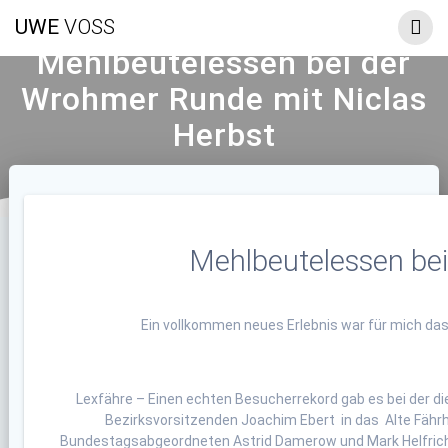
Zum
UWE
VOSS
Inhalt
springen
Mehlbeutelessen bei der
Wrohmer Runde mit Niclas
Herbst
Mehlbeutelessen be
Ein vollkommen neues Erlebnis war für mich da
Lexfähre – Einen echten Besucherrekord gab es bei der di
Bezirksvorsitzenden Joachim Ebert in das Alte Fähr
Bundestagsabgeordneten Astrid Damerow und Mark Helfrich,