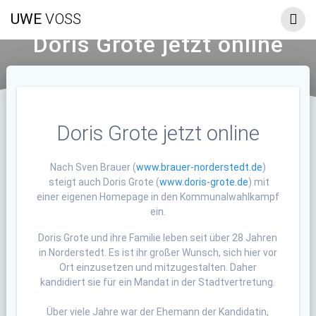
Zum
UWE
VOSS
Inhalt
springen
Doris Grote jetzt online
Doris Grote jetzt online
Nach Sven Brauer (
www.brauer-norderstedt.de
)
steigt auch Doris Grote (
www.doris-grote.de
) mit
einer eigenen Homepage in den Kommunalwahlkampf
ein.
Doris Grote und ihre Familie leben seit über 28 Jahren
in Norderstedt. Es ist ihr großer Wunsch, sich hier vor
Ort einzusetzen und mitzugestalten. Daher
kandidiert sie für ein Mandat in der Stadtvertretung.
Über viele Jahre war der Ehemann der Kandidatin,