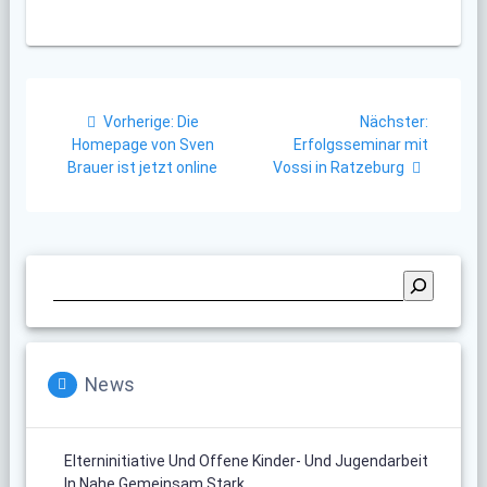
Beitragsnavigation
Vorheriger
Nächste
Vorherige:
Die
Nächster:
Beitrag:
Beitrag:
Homepage von Sven
Erfolgsseminar mit
Brauer ist jetzt online
Vossi in Ratzeburg
News
Elterninitiative Und Offene Kinder- Und Jugendarbeit
In Nahe Gemeinsam Stark