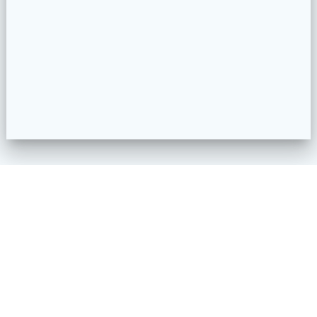
IMPRESSUM
DATENSCHUTZ
COOKIE-RICHTLINIE (EU)
CREATED BY HOHER NORDEN