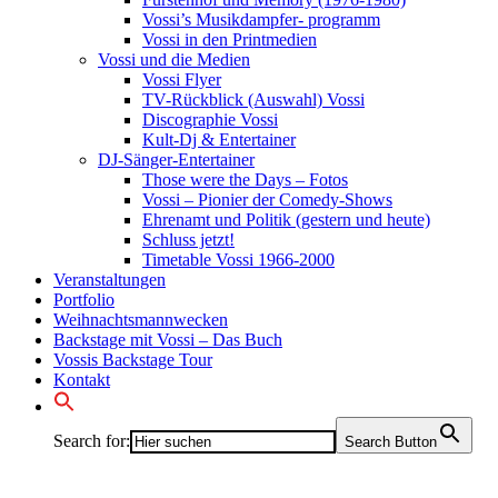
Vossi’s Musikdampfer- programm
Vossi in den Printmedien
Vossi und die Medien
Vossi Flyer
TV-Rückblick (Auswahl) Vossi
Discographie Vossi
Kult-Dj & Entertainer
DJ-Sänger-Entertainer
Those were the Days – Fotos
Vossi – Pionier der Comedy-Shows
Ehrenamt und Politik (gestern und heute)
Schluss jetzt!
Timetable Vossi 1966-2000
Veranstaltungen
Portfolio
Weihnachtsmannwecken
Backstage mit Vossi – Das Buch
Vossis Backstage Tour
Kontakt
Search for:
Search Button