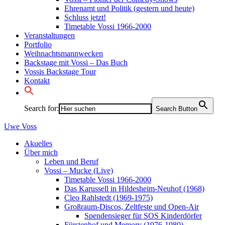
Ehrenamt und Politik (gestern und heute)
Schluss jetzt!
Timetable Vossi 1966-2000
Veranstaltungen
Portfolio
Weihnachtsmannwecken
Backstage mit Vossi – Das Buch
Vossis Backstage Tour
Kontakt
Search for:
Search Button
Uwe
Voss
Akuelles
Über mich
Leben und Beruf
Vossi – Mucke (Live)
Timetable Vossi 1966-2000
Das Karussell in Hildesheim-Neuhof (1968)
Cleo Rahlstedt (1969-1975)
Großraum-Discos, Zeltfeste und Open-Air
Spendensieger für SOS Kinderdörfer
Fürstenhof und Memory (1976-1980)