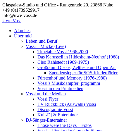
Zum
Glaspalast-Studio und Office - Rungenrade 20, 23866 Nahe
Inhalt
+49 (0)1739529917
springen
info@uwe-voss.de
Uwe
Voss
Akuelles
Über mich
Leben und Beruf
Vossi – Mucke (Live)
Timetable Vossi 1966-2000
Das Karussell in Hildesheim-Neuhof (1968)
Cleo Rahlstedt (1969-1975)
Großraum-Discos, Zeltfeste und Open-Air
Spendensieger für SOS Kinderdörfer
Fürstenhof und Memory (1976-1980)
Vossi’s Musikdampfer- programm
Vossi in den Printmedien
Vossi und die Medien
Vossi Flyer
TV-Rückblick (Auswahl) Vossi
Discographie Vossi
Kult-Dj & Entertainer
DJ-Sänger-Entertainer
Those were the Days – Fotos
Vossi – Pionier der Comedy-Shows