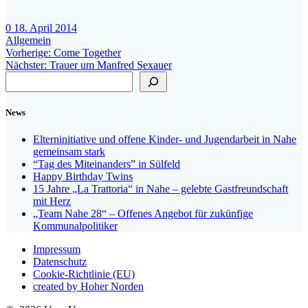
0
18. April 2014
Allgemein
Beitragsnavigation
Vorheriger
Vorherige:
Come Together
Nächster
Beitrag:
Nächster:
Trauer um Manfred Sexauer
Suchen
Beitrag:
News
Elterninitiative und offene Kinder- und Jugendarbeit in Nahe
gemeinsam stark
“Tag des Miteinanders” in Sülfeld
Happy Birthday Twins
15 Jahre „La Trattoria“ in Nahe – gelebte Gastfreundschaft
mit Herz
„Team Nahe 28“ – Offenes Angebot für zukünfige
Kommunalpolitiker
Impressum
Datenschutz
Cookie-Richtlinie (EU)
created by Hoher Norden