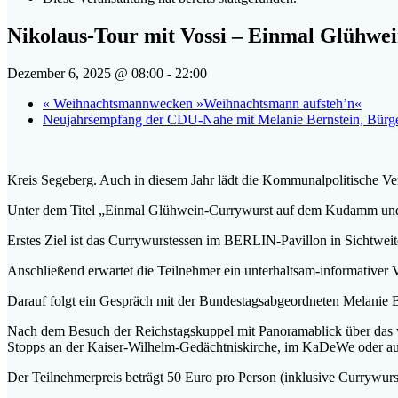
Nikolaus-Tour mit Vossi – Einmal Glühwe
Dezember 6, 2025 @ 08:00
-
22:00
«
Weihnachtsmannwecken »Weihnachtsmann aufsteh’n«
Neujahrsempfang der CDU-Nahe mit Melanie Bernstein, Bürge
Kreis Segeberg. Auch in diesem Jahr lädt die Kommunalpolitische Ver
Unter dem Titel „Einmal Glühwein-Currywurst auf dem Kudamm und z
Erstes Ziel ist das Currywurstessen im BERLIN-Pavillon in Sichtwei
Anschließend erwartet die Teilnehmer ein unterhaltsam-informativer V
Darauf folgt ein Gespräch mit der Bundestagsabgeordneten Melanie Ber
Nach dem Besuch der Reichstagskuppel mit Panoramablick über das we
Stopps an der Kaiser-Wilhelm-Gedächtniskirche, im KaDeWe oder a
Der Teilnehmerpreis beträgt 50 Euro pro Person (inklusive Currywurs