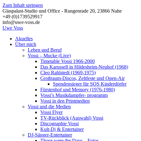
Zum Inhalt springen
Glaspalast-Studio und Office - Rungenrade 20, 23866 Nahe
+49 (0)1739529917
info@uwe-voss.de
Uwe
Voss
Akuelles
Über mich
Leben und Beruf
Vossi – Mucke (Live)
Timetable Vossi 1966-2000
Das Karussell in Hildesheim-Neuhof (1968)
Cleo Rahlstedt (1969-1975)
Großraum-Discos, Zeltfeste und Open-Air
Spendensieger für SOS Kinderdörfer
Fürstenhof und Memory (1976-1980)
Vossi’s Musikdampfer- programm
Vossi in den Printmedien
Vossi und die Medien
Vossi Flyer
TV-Rückblick (Auswahl) Vossi
Discographie Vossi
Kult-Dj & Entertainer
DJ-Sänger-Entertainer
Those were the Days – Fotos