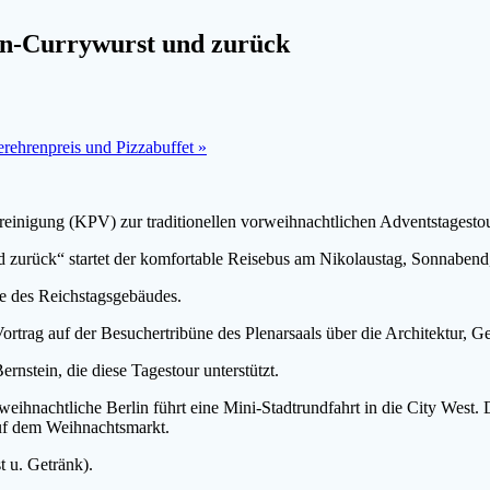
in-Currywurst und zurück
rehrenpreis und Pizzabuffet
»
einigung (KPV) zur traditionellen vorweihnachtlichen Adventstagestou
urück“ startet der komfortable Reisebus am Nikolaustag, Sonnabend
te des Reichstagsgebäudes.
ortrag auf der Besuchertribüne des Plenarsaals über die Architektur, 
nstein, die diese Tagestour unterstützt.
ihnachtliche Berlin führt eine Mini-Stadtrundfahrt in die City West. 
uf dem Weihnachtsmarkt.
t u. Getränk).