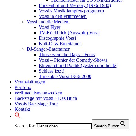
Fürstenhof und Memory (1976-1980)
Vossi’s Musikdampfer- programm
Vossi in den Printmedien
Vossi und die Medien
Vossi Flyer
TV-Rückblick (Auswahl) Vossi
Discographie Vossi
Kult-Dj & Entertainer
DJ-Sänger-Entertainer
Those were the Days – Fotos
Vossi – Pionier der Comedy-Shows
Ehrenamt und Politik (gestern und heute)
Schluss jetzt!
Timetable Vossi 1966-2000
Veranstaltungen
Portfolio
Weihnachtsmannwecken
Backstage mit Vossi – Das Buch
Vossis Backstage Tour
Kontakt
Search for:
Search Button