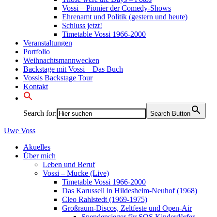
Vossi – Pionier der Comedy-Shows
Ehrenamt und Politik (gestern und heute)
Schluss jetzt!
Timetable Vossi 1966-2000
Veranstaltungen
Portfolio
Weihnachtsmannwecken
Backstage mit Vossi – Das Buch
Vossis Backstage Tour
Kontakt
Search for:
Search Button
Uwe
Voss
Akuelles
Über mich
Leben und Beruf
Vossi – Mucke (Live)
Timetable Vossi 1966-2000
Das Karussell in Hildesheim-Neuhof (1968)
Cleo Rahlstedt (1969-1975)
Großraum-Discos, Zeltfeste und Open-Air
Spendensieger für SOS Kinderdörfer