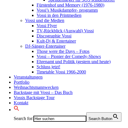
Fürstenhof und Memory (1976-1980)
Vossi’s Musikdampfer- programm
Vossi in den Printmedien
Vossi und die Medien
Vossi Flyer
TV-Rückblick (Auswahl) Vossi
Discographie Vossi
Kult-Dj & Entertainer
DJ-Sänger-Entertainer
Those were the Days – Fotos
Vossi – Pionier der Comedy-Shows
Ehrenamt und Politik (gestern und heute)
Schluss jetzt!
Timetable Vossi 1966-2000
Veranstaltungen
Portfolio
Weihnachtsmannwecken
Backstage mit Vossi – Das Buch
Vossis Backstage Tour
Kontakt
Search for:
Search Button