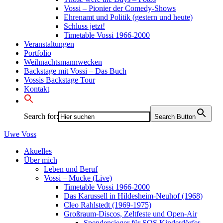
Vossi – Pionier der Comedy-Shows
Ehrenamt und Politik (gestern und heute)
Schluss jetzt!
Timetable Vossi 1966-2000
Veranstaltungen
Portfolio
Weihnachtsmannwecken
Backstage mit Vossi – Das Buch
Vossis Backstage Tour
Kontakt
Search for:
Search Button
Uwe
Voss
Akuelles
Über mich
Leben und Beruf
Vossi – Mucke (Live)
Timetable Vossi 1966-2000
Das Karussell in Hildesheim-Neuhof (1968)
Cleo Rahlstedt (1969-1975)
Großraum-Discos, Zeltfeste und Open-Air
Spendensieger für SOS Kinderdörfer