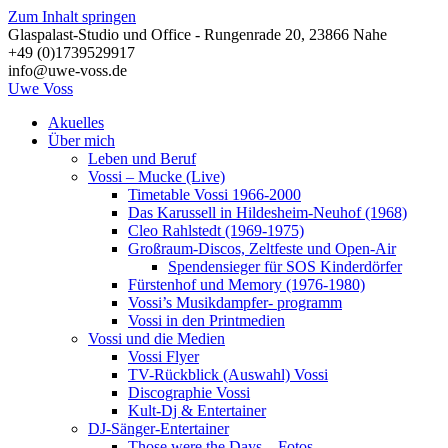
Zum Inhalt springen
Glaspalast-Studio und Office - Rungenrade 20, 23866 Nahe
+49 (0)1739529917
info@uwe-voss.de
Uwe
Voss
Akuelles
Über mich
Leben und Beruf
Vossi – Mucke (Live)
Timetable Vossi 1966-2000
Das Karussell in Hildesheim-Neuhof (1968)
Cleo Rahlstedt (1969-1975)
Großraum-Discos, Zeltfeste und Open-Air
Spendensieger für SOS Kinderdörfer
Fürstenhof und Memory (1976-1980)
Vossi’s Musikdampfer- programm
Vossi in den Printmedien
Vossi und die Medien
Vossi Flyer
TV-Rückblick (Auswahl) Vossi
Discographie Vossi
Kult-Dj & Entertainer
DJ-Sänger-Entertainer
Those were the Days – Fotos